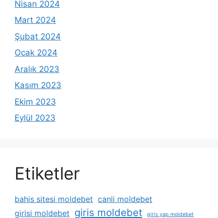
Nisan 2024
Mart 2024
Şubat 2024
Ocak 2024
Aralık 2023
Kasım 2023
Ekim 2023
Eylül 2023
Etiketler
bahis sitesi moldebet
canli moldebet
giris moldebet
girisi moldebet
giris yap moldebet