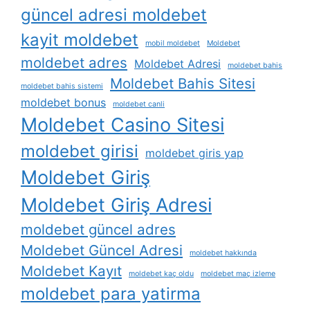
güncel adresi moldebet
kayit moldebet
mobil moldebet
Moldebet
moldebet adres
Moldebet Adresi
moldebet bahis
Moldebet Bahis Sitesi
moldebet bahis sistemi
moldebet bonus
moldebet canli
Moldebet Casino Sitesi
moldebet girisi
moldebet giris yap
Moldebet Giriş
Moldebet Giriş Adresi
moldebet güncel adres
Moldebet Güncel Adresi
moldebet hakkında
Moldebet Kayıt
moldebet kaç oldu
moldebet maç izleme
moldebet para yatirma