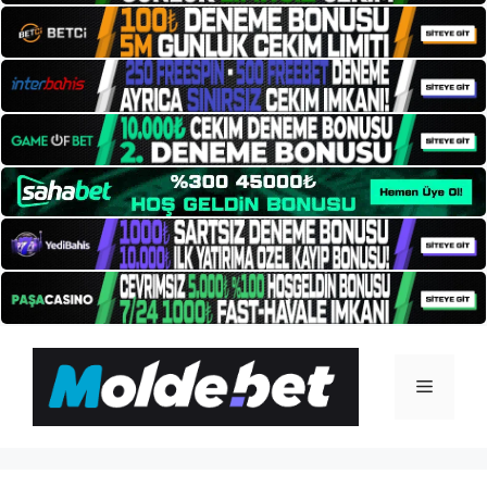
İçeriğe
atla
Menü