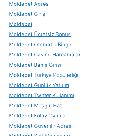
Moldebet Adresi
Moldebet Giriş
Moldebet
Moldebet Ücretsiz Bonus
Moldebet Otomatik Bingo
Moldebet Casino Harcamaları
Moldebet Bahis Girişi
Moldebet Türkiye Popülerliği
Moldebet Günlük Yatırım
Moldebet Twitter Kullanımı
Moldebet Meşgul Hat
Moldebet Kolay Oyunlar
Moldebet Güvenilir Adres