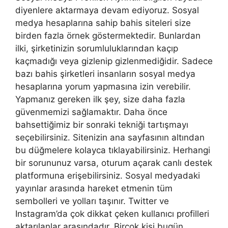
diyenlere aktarmaya devam ediyoruz. Sosyal
medya hesaplarına sahip bahis siteleri size
birden fazla örnek göstermektedir. Bunlardan
ilki, şirketinizin sorumluluklarından kaçıp
kaçmadığı veya gizlenip gizlenmediğidir. Sadece
bazı bahis şirketleri insanların sosyal medya
hesaplarına yorum yapmasına izin verebilir.
Yapmanız gereken ilk şey, size daha fazla
güvenmemizi sağlamaktır. Daha önce
bahsettiğimiz bir sonraki tekniği tartışmayı
seçebilirsiniz. Sitenizin ana sayfasının altından
bu düğmelere kolayca tıklayabilirsiniz. Herhangi
bir sorununuz varsa, oturum açarak canlı destek
platformuna erişebilirsiniz. Sosyal medyadaki
yayınlar arasında hareket etmenin tüm
sembolleri ve yolları taşınır. Twitter ve
Instagram’da çok dikkat çeken kullanıcı profilleri
aktarılanlar arasındadır. Birçok kişi bugün