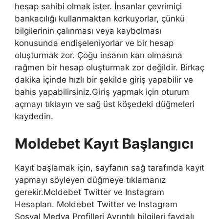
hesap sahibi olmak ister. İnsanlar çevrimiçi
bankacılığı kullanmaktan korkuyorlar, çünkü
bilgilerinin çalınması veya kaybolması
konusunda endişeleniyorlar ve bir hesap
oluşturmak zor. Çoğu insanın kan olmasına
rağmen bir hesap oluşturmak zor değildir. Birkaç
dakika içinde hızlı bir şekilde giriş yapabilir ve
bahis yapabilirsiniz.Giriş yapmak için oturum
açmayı tıklayın ve sağ üst köşedeki düğmeleri
kaydedin.
Moldebet Kayıt Başlangıcı
Kayıt başlamak için, sayfanın sağ tarafında kayıt
yapmayı söyleyen düğmeye tıklamanız
gerekir.Moldebet Twitter ve Instagram
Hesapları. Moldebet Twitter ve Instagram
Sosyal Medya Profilleri Ayrıntılı bilgileri faydalı