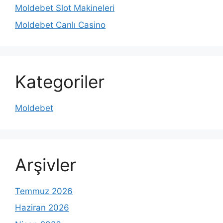
Moldebet Slot Makineleri
Moldebet Canlı Casino
Kategoriler
Moldebet
Arşivler
Temmuz 2026
Haziran 2026