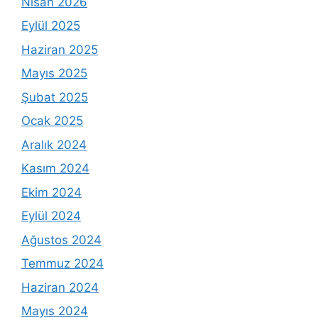
Nisan 2026
Eylül 2025
Haziran 2025
Mayıs 2025
Şubat 2025
Ocak 2025
Aralık 2024
Kasım 2024
Ekim 2024
Eylül 2024
Ağustos 2024
Temmuz 2024
Haziran 2024
Mayıs 2024