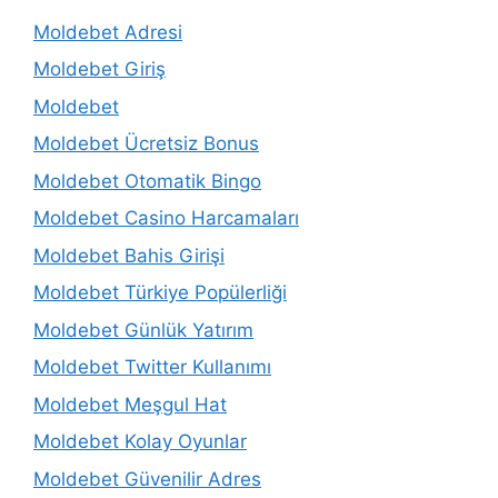
Moldebet Adresi
Moldebet Giriş
Moldebet
Moldebet Ücretsiz Bonus
Moldebet Otomatik Bingo
Moldebet Casino Harcamaları
Moldebet Bahis Girişi
Moldebet Türkiye Popülerliği
Moldebet Günlük Yatırım
Moldebet Twitter Kullanımı
Moldebet Meşgul Hat
Moldebet Kolay Oyunlar
Moldebet Güvenilir Adres