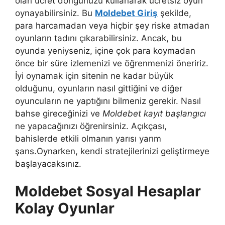
olan ücret döngünüzü kullanarak ücretsiz oyun
oynayabilirsiniz. Bu
Moldebet Giriş
şekilde,
para harcamadan veya hiçbir şey riske atmadan
oyunların tadını çıkarabilirsiniz. Ancak, bu
oyunda yeniyseniz, içine çok para koymadan
önce bir süre izlemenizi ve öğrenmenizi öneririz.
İyi oynamak için sitenin ne kadar büyük
olduğunu, oyunların nasıl gittiğini ve diğer
oyuncuların ne yaptığını bilmeniz gerekir. Nasıl
bahse gireceğinizi ve
Moldebet kayıt başlangıcı
ne yapacağınızı öğrenirsiniz. Açıkçası,
bahislerde etkili olmanın yarısı yarım
şans.Oynarken, kendi stratejilerinizi geliştirmeye
başlayacaksınız.
Moldebet Sosyal Hesaplar
Kolay Oyunlar