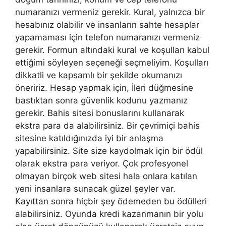
numaranızı vermeniz gerekir. Kural, yalnızca bir
hesabınız olabilir ve insanların sahte hesaplar
yapamaması için telefon numaranızı vermeniz
gerekir. Formun altındaki kural ve koşulları kabul
ettiğimi söyleyen seçeneği seçmeliyim. Koşulları
dikkatli ve kapsamlı bir şekilde okumanızı
öneririz. Hesap yapmak için, İleri düğmesine
bastıktan sonra güvenlik kodunu yazmanız
gerekir. Bahis sitesi bonuslarını kullanarak
ekstra para da alabilirsiniz. Bir çevrimiçi bahis
sitesine katıldığınızda iyi bir anlaşma
yapabilirsiniz. Site size kaydolmak için bir ödül
olarak ekstra para veriyor. Çok profesyonel
olmayan birçok web sitesi hala onlara katılan
yeni insanlara sunacak güzel şeyler var.
Kayıttan sonra hiçbir şey ödemeden bu ödülleri
alabilirsiniz. Oyunda kredi kazanmanın bir yolu