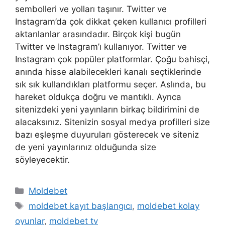
sembolleri ve yolları taşınır. Twitter ve
Instagram’da çok dikkat çeken kullanıcı profilleri
aktarılanlar arasındadır. Birçok kişi bugün
Twitter ve Instagram’ı kullanıyor. Twitter ve
Instagram çok popüler platformlar. Çoğu bahisçi,
anında hisse alabilecekleri kanalı seçtiklerinde
sık sık kullandıkları platformu seçer. Aslında, bu
hareket oldukça doğru ve mantıklı. Ayrıca
sitenizdeki yeni yayınların birkaç bildirimini de
alacaksınız. Sitenizin sosyal medya profilleri size
bazı eşleşme duyuruları gösterecek ve siteniz
de yeni yayınlarınız olduğunda size
söyleyecektir.
Kategoriler
Moldebet
Etiketler
moldebet kayıt başlangıcı
,
moldebet kolay
oyunlar
,
moldebet tv