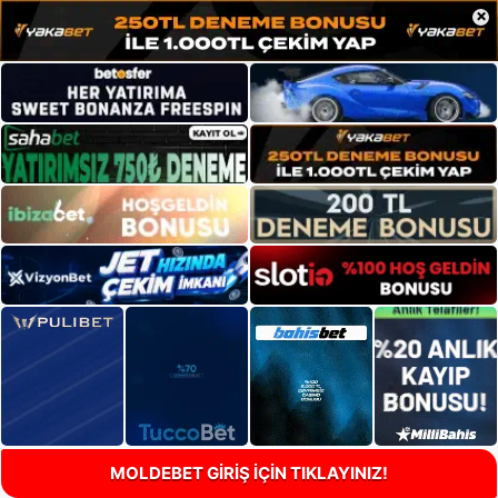
×
MOLDEBET GİRİŞ İÇİN TIKLAYINIZ!