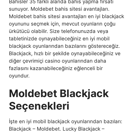
Bahisler 35 farklı alanda bahis yapma fırsatı
sunuyor. Moldebet bahis sitesi avantajları.
Moldebet bahis sitesi avantajları en iyi blackjack
oyununu seçmek için, mevcut oyunların çoğu
ürkütücü olabilir. Size telefonunuzda veya
tabletinizde oynayabileceğiniz en iyi mobil
blackjack oyunlarından bazılarını göstereceğiz.
Blackjack, hızlı bir şekilde oynayabileceğiniz ve
diğer çevrimiçi casino oyunlarından daha
fazlasını kazanabileceğiniz eğlenceli bir
oyundur.
Moldebet Blackjack
Seçenekleri
İşte en iyi mobil blackjack oyunlarından bazıları:
Blackjack – Moldebet. Lucky Blackjack –