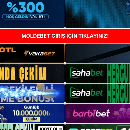
MOLDEBET GİRİŞ İÇİN TIKLAYINIZ!