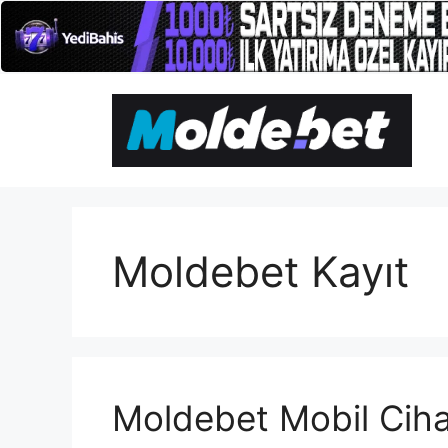
İçeriğe
atla
Moldebet Kayıt
Moldebet Mobil Ciha