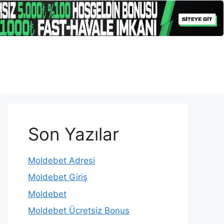
Son Yazılar
Moldebet Adresi
Moldebet Giriş
Moldebet
Moldebet Ücretsiz Bonus