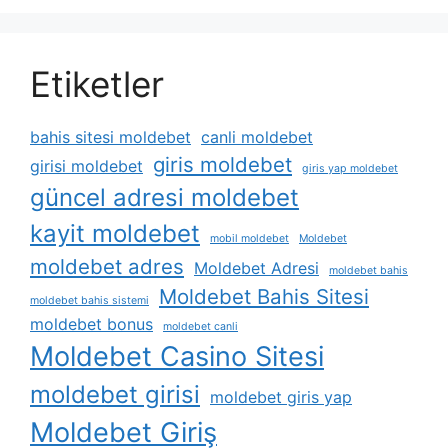
Etiketler
bahis sitesi moldebet
canli moldebet
giris moldebet
girisi moldebet
giris yap moldebet
güncel adresi moldebet
kayit moldebet
mobil moldebet
Moldebet
moldebet adres
Moldebet Adresi
moldebet bahis
Moldebet Bahis Sitesi
moldebet bahis sistemi
moldebet bonus
moldebet canli
Moldebet Casino Sitesi
moldebet girisi
moldebet giris yap
Moldebet Giriş