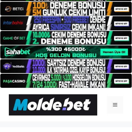
İçeriğe
atla
Menü