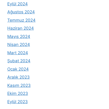
Eylül 2024
Ağustos 2024
Temmuz 2024
Haziran 2024
Mayıs 2024
Nisan 2024
Mart 2024
Şubat 2024
Ocak 2024
Aralık 2023
Kasım 2023
Ekim 2023
Eylül 2023