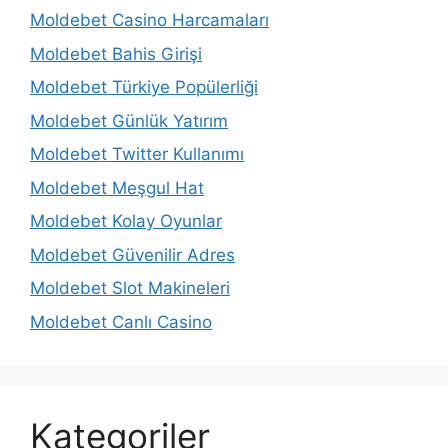
Moldebet Casino Harcamaları
Moldebet Bahis Girişi
Moldebet Türkiye Popülerliği
Moldebet Günlük Yatırım
Moldebet Twitter Kullanımı
Moldebet Meşgul Hat
Moldebet Kolay Oyunlar
Moldebet Güvenilir Adres
Moldebet Slot Makineleri
Moldebet Canlı Casino
Kategoriler