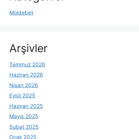
Moldebet
Arşivler
Temmuz 2026
Haziran 2026
Nisan 2026
Eylül 2025
Haziran 2025
Mayıs 2025
Şubat 2025
Ocak 2025