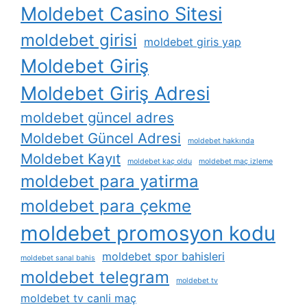
Moldebet Casino Sitesi
moldebet girisi
moldebet giris yap
Moldebet Giriş
Moldebet Giriş Adresi
moldebet güncel adres
Moldebet Güncel Adresi
moldebet hakkında
Moldebet Kayıt
moldebet kaç oldu
moldebet maç izleme
moldebet para yatirma
moldebet para çekme
moldebet promosyon kodu
moldebet spor bahisleri
moldebet sanal bahis
moldebet telegram
moldebet tv
moldebet tv canli maç