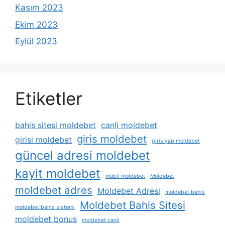
Kasım 2023
Ekim 2023
Eylül 2023
Etiketler
bahis sitesi moldebet
canli moldebet
giris moldebet
girisi moldebet
giris yap moldebet
güncel adresi moldebet
kayit moldebet
mobil moldebet
Moldebet
moldebet adres
Moldebet Adresi
moldebet bahis
Moldebet Bahis Sitesi
moldebet bahis sistemi
moldebet bonus
moldebet canli