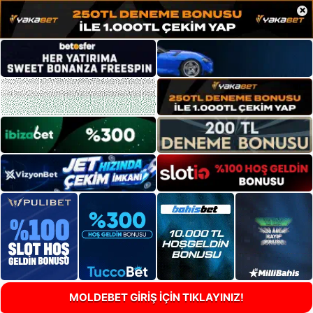
×
MOLDEBET GİRİŞ İÇİN TIKLAYINIZ!