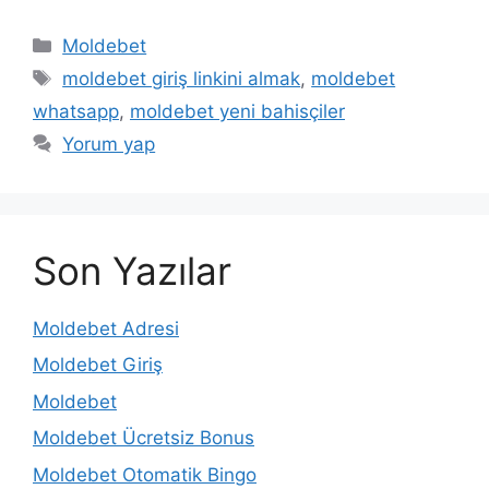
Kategoriler
Moldebet
Etiketler
moldebet giriş linkini almak
,
moldebet
whatsapp
,
moldebet yeni bahisçiler
Yorum yap
Son Yazılar
Moldebet Adresi
Moldebet Giriş
Moldebet
Moldebet Ücretsiz Bonus
Moldebet Otomatik Bingo