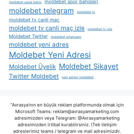
moldebet spor bahisleri
moldebet sanal bahis
moldebet telegram
moldebet tv
moldebet tv canli maç
moldebet tv canli maç izle
moldebet tv izle
Moldebet Twitter
moldebet whatsapp
moldebet yeni adres
Moldebet Yeni Adresi
Moldebet Şikayet
Moldebet Üyelik
Twitter Moldebet
yeni adresi moldebet
"Avrasya'nın en büyük reklam platformunda olmak için
Microsoft Teams:
reklam@avrasyamarketing.com
adresimizden veya Telegram: @Avrasyamarketing
adresimizden irtibat kurabilirsiniz. (Tek iletişim
adreslerimiz teams / telegram ve mail adresimizdir.