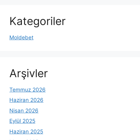
Kategoriler
Moldebet
Arşivler
Temmuz 2026
Haziran 2026
Nisan 2026
Eylül 2025
Haziran 2025