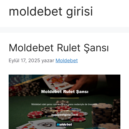
moldebet girisi
Moldebet Rulet Şansı
Eylül 17, 2025
yazar
Moldebet