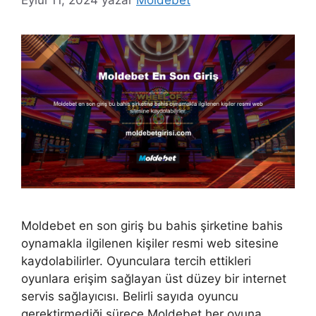
Moldebet en son giriş bu bahis şirketine bahis
oynamakla ilgilenen kişiler resmi web sitesine
kaydolabilirler. Oyunculara tercih ettikleri
oyunlara erişim sağlayan üst düzey bir internet
servis sağlayıcısı. Belirli sayıda oyuncu
gerektirmediği sürece Moldebet her oyuna