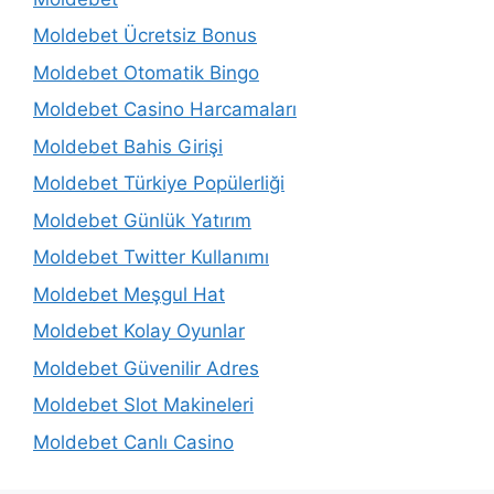
Moldebet Ücretsiz Bonus
Moldebet Otomatik Bingo
Moldebet Casino Harcamaları
Moldebet Bahis Girişi
Moldebet Türkiye Popülerliği
Moldebet Günlük Yatırım
Moldebet Twitter Kullanımı
Moldebet Meşgul Hat
Moldebet Kolay Oyunlar
Moldebet Güvenilir Adres
Moldebet Slot Makineleri
Moldebet Canlı Casino