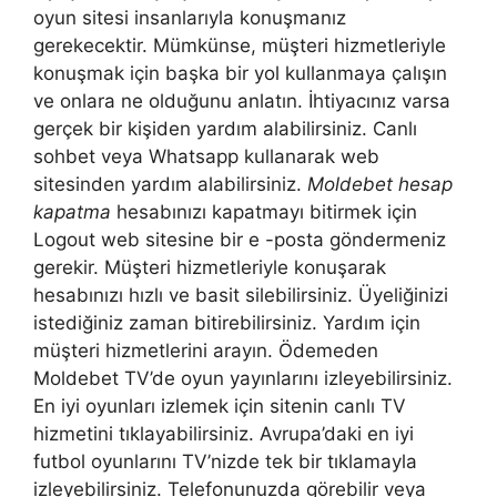
oyun sitesi insanlarıyla konuşmanız
gerekecektir. Mümkünse, müşteri hizmetleriyle
konuşmak için başka bir yol kullanmaya çalışın
ve onlara ne olduğunu anlatın. İhtiyacınız varsa
gerçek bir kişiden yardım alabilirsiniz. Canlı
sohbet veya Whatsapp kullanarak web
sitesinden yardım alabilirsiniz.
Moldebet hesap
kapatma
hesabınızı kapatmayı bitirmek için
Logout web sitesine bir e -posta göndermeniz
gerekir. Müşteri hizmetleriyle konuşarak
hesabınızı hızlı ve basit silebilirsiniz. Üyeliğinizi
istediğiniz zaman bitirebilirsiniz. Yardım için
müşteri hizmetlerini arayın. Ödemeden
Moldebet TV’de oyun yayınlarını izleyebilirsiniz.
En iyi oyunları izlemek için sitenin canlı TV
hizmetini tıklayabilirsiniz. Avrupa’daki en iyi
futbol oyunlarını TV’nizde tek bir tıklamayla
izleyebilirsiniz. Telefonunuzda görebilir veya