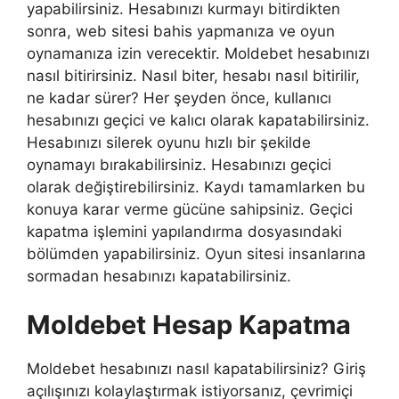
yapabilirsiniz. Hesabınızı kurmayı bitirdikten
sonra, web sitesi bahis yapmanıza ve oyun
oynamanıza izin verecektir. Moldebet hesabınızı
nasıl bitirirsiniz. Nasıl biter, hesabı nasıl bitirilir,
ne kadar sürer? Her şeyden önce, kullanıcı
hesabınızı geçici ve kalıcı olarak kapatabilirsiniz.
Hesabınızı silerek oyunu hızlı bir şekilde
oynamayı bırakabilirsiniz. Hesabınızı geçici
olarak değiştirebilirsiniz. Kaydı tamamlarken bu
konuya karar verme gücüne sahipsiniz. Geçici
kapatma işlemini yapılandırma dosyasındaki
bölümden yapabilirsiniz. Oyun sitesi insanlarına
sormadan hesabınızı kapatabilirsiniz.
Moldebet Hesap Kapatma
Moldebet hesabınızı nasıl kapatabilirsiniz? Giriş
açılışınızı kolaylaştırmak istiyorsanız, çevrimiçi