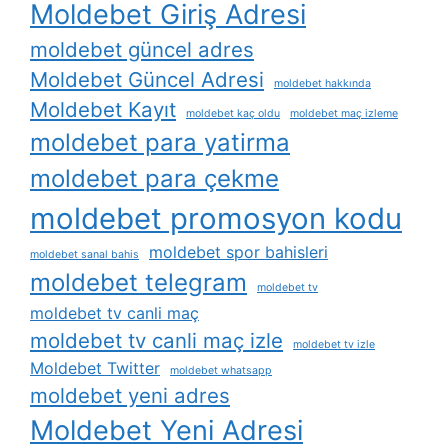
Moldebet Giriş Adresi
moldebet güncel adres
Moldebet Güncel Adresi
moldebet hakkında
Moldebet Kayıt
moldebet kaç oldu
moldebet maç izleme
moldebet para yatirma
moldebet para çekme
moldebet promosyon kodu
moldebet spor bahisleri
moldebet sanal bahis
moldebet telegram
moldebet tv
moldebet tv canli maç
moldebet tv canli maç izle
moldebet tv izle
Moldebet Twitter
moldebet whatsapp
moldebet yeni adres
Moldebet Yeni Adresi