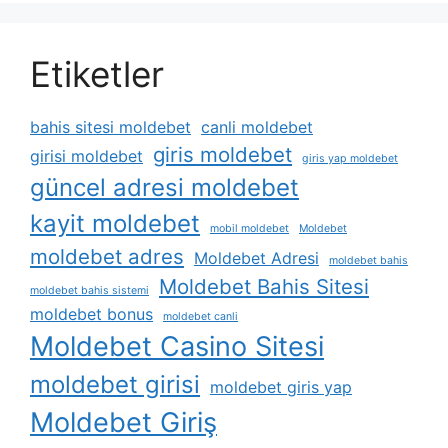
Etiketler
bahis sitesi moldebet
canli moldebet
giris moldebet
girisi moldebet
giris yap moldebet
güncel adresi moldebet
kayit moldebet
mobil moldebet
Moldebet
moldebet adres
Moldebet Adresi
moldebet bahis
Moldebet Bahis Sitesi
moldebet bahis sistemi
moldebet bonus
moldebet canli
Moldebet Casino Sitesi
moldebet girisi
moldebet giris yap
Moldebet Giriş