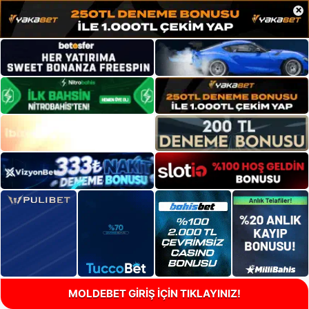
×
MOLDEBET GİRİŞ İÇİN TIKLAYINIZ!