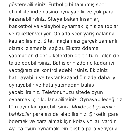
gösterebilirsiniz. Futbol gibi tanınmış spor
etkinliklerinde casino oynayabilir ve çok para
kazanabilirsiniz. Siteye bakan insanlar,
basketbol ve voleybol oynamak için size toplar
ve raketler veriyor. Onlarla spor yarışmalarına
katılabilirsiniz. Site, maçlarınızı gerçek zamanlı
olarak izlemenizi sağlar. Ekstra ödeme
yapmadan diğer ülkelerden gelen tüm ligleri de
takip edebilirsiniz. Bahislerinizde ne kadar iyi
yaptığınızı da kontrol edebilirsiniz. Ekibinizi
hatırlayabilir ve tekrar kazandığınızda daha iyi
oynayabilir ve hata yapmadan bahis
yapabilirsiniz. Telefonunuzu sitede oyun
oynamak için kullanabilirsiniz. Oynayabileceğiniz
tüm oyunları görebilirsiniz.
Moldebet güvenilir
bahisçiler
paranızı da alabilirsiniz. Şirketin para
ödemek ve para almak için kolay yolları vardır.
Ayrıca oyun oynamak için ekstra para veriyorlar.