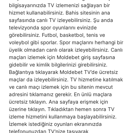
bilgisayarınızda TV izlemenizi sağlayan bir
hizmet kullanabilirsiniz. Bahis sitesinin ana
sayfasında canlı TV izleyebilirsiniz. Şu anda
televizyonda spor oyunlarını evinizde
görebilirsiniz. Futbol, basketbol, tenis ve
voleybol gibi sporlar. Spor maçlarını herhangi bir
üyelik olmadan canlı olarak izleyebilirsiniz. Canlı
maçları izlemek için Moldebet giriş sayfasına
gidebilir ve kimlik bilgilerinizi girebilirsiniz.
Bağlantıya tıklayarak Moldebet TV’de ücretsiz
maçlar da izleyebilirsiniz. TV hizmetine katılmak
ve canlı maçı izlemek için bu sitenin mevcut
adresini tıklamanız gerekir. En ünlü maçlara
ücretsiz tıklayın. Ana sayfaya erişmek için
üzerine tıklayın. Tıkladıktan hemen sonra TV
izleme hizmetini kullanmaya başlayabilirsiniz.
İzlemek istediğiniz oyunları ekranınızda
telefonunuzdan TV’nize taşıyarak