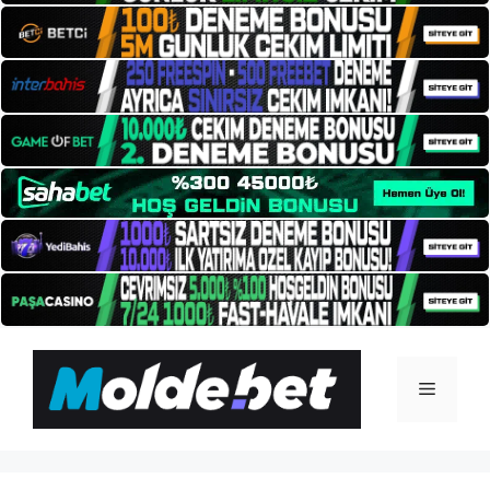
İçeriğe
atla
Menü