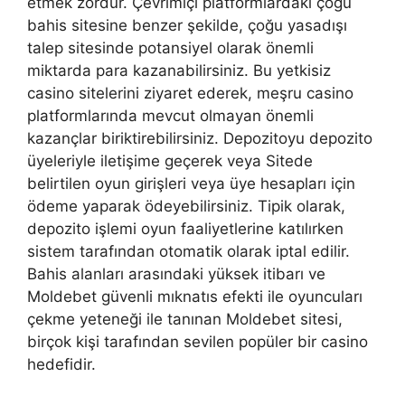
etmek zordur. Çevrimiçi platformlardaki çoğu
bahis sitesine benzer şekilde, çoğu yasadışı
talep sitesinde potansiyel olarak önemli
miktarda para kazanabilirsiniz. Bu yetkisiz
casino sitelerini ziyaret ederek, meşru casino
platformlarında mevcut olmayan önemli
kazançlar biriktirebilirsiniz. Depozitoyu depozito
üyeleriyle iletişime geçerek veya Sitede
belirtilen oyun girişleri veya üye hesapları için
ödeme yaparak ödeyebilirsiniz. Tipik olarak,
depozito işlemi oyun faaliyetlerine katılırken
sistem tarafından otomatik olarak iptal edilir.
Bahis alanları arasındaki yüksek itibarı ve
Moldebet güvenli mıknatıs efekti ile oyuncuları
çekme yeteneği ile tanınan Moldebet sitesi,
birçok kişi tarafından sevilen popüler bir casino
hedefidir.