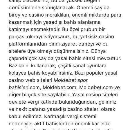
sahip olacaksınız, bu da yüksek değerli
dönüşümlerle sonuçlanacak. Önemli sayıda
birey ve casino meraklıları, önemli miktarda para
kazanmak için yasadışı bahis alanlarına
katılmayı seçmektedir. Bu özel grubun bir
parçası olmayı istiyorsanız, bu yetkisiz casino
platformlarından birini ziyaret etmeyi ve bu
sitelere üye olmayı düşünmelisiniz. Dünya
çapında çok sayıda yasal bahis sitesi mevcuttur.
Bazılarını kullanarak, çeşitli sanal oyunlara
kolayca bahis koyabilirsiniz. Bazı popüler yasal
casino web siteleri
Moldebet spor
bahisleri
.com, Moldebet.com, Moldebet.com ve
diğer birçok site sayılabilir. Yasal casino siteleri
devlete vergi katkıda bulunduğundan, geliriniz
ve nakit paranız yasadışı casino siteleri olarak
kabul edilmez. Karmaşık vergi sistemi
nedeniyle, aktif bahislerden önemli kar elde