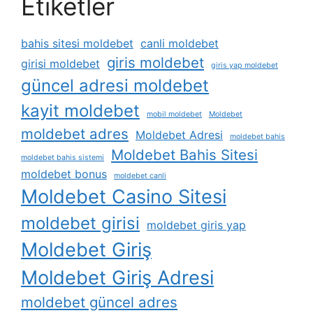
Etiketler
bahis sitesi moldebet
canli moldebet
giris moldebet
girisi moldebet
giris yap moldebet
güncel adresi moldebet
kayit moldebet
mobil moldebet
Moldebet
moldebet adres
Moldebet Adresi
moldebet bahis
Moldebet Bahis Sitesi
moldebet bahis sistemi
moldebet bonus
moldebet canli
Moldebet Casino Sitesi
moldebet girisi
moldebet giris yap
Moldebet Giriş
Moldebet Giriş Adresi
moldebet güncel adres