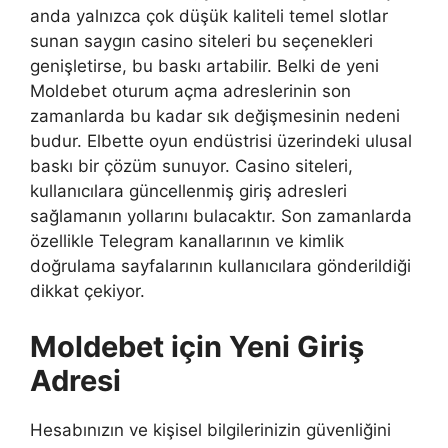
anda yalnızca çok düşük kaliteli temel slotlar
sunan saygın casino siteleri bu seçenekleri
genişletirse, bu baskı artabilir. Belki de yeni
Moldebet oturum açma adreslerinin son
zamanlarda bu kadar sık değişmesinin nedeni
budur. Elbette oyun endüstrisi üzerindeki ulusal
baskı bir çözüm sunuyor. Casino siteleri,
kullanıcılara güncellenmiş giriş adresleri
sağlamanın yollarını bulacaktır. Son zamanlarda
özellikle Telegram kanallarının ve kimlik
doğrulama sayfalarının kullanıcılara gönderildiği
dikkat çekiyor.
Moldebet için Yeni Giriş
Adresi
Hesabınızın ve kişisel bilgilerinizin güvenliğini