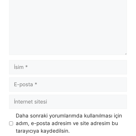
İsim
E-
posta
İnternet
sitesi
Daha sonraki yorumlarımda kullanılması için
adım, e-posta adresim ve site adresim bu
tarayıcıya kaydedilsin.