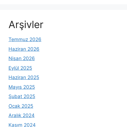
Arşivler
Temmuz 2026
Haziran 2026
Nisan 2026
Eylül 2025
Haziran 2025
Mayıs 2025
Şubat 2025
Ocak 2025
Aralık 2024
Kasım 2024