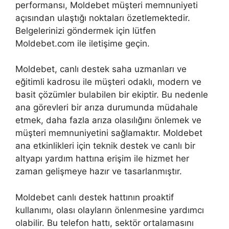
performansı, Moldebet müşteri memnuniyeti
açısından ulaştığı noktaları özetlemektedir.
Belgelerinizi göndermek için lütfen
Moldebet.com ile iletişime geçin.
Moldebet, canlı destek saha uzmanları ve
eğitimli kadrosu ile müşteri odaklı, modern ve
basit çözümler bulabilen bir ekiptir. Bu nedenle
ana görevleri bir arıza durumunda müdahale
etmek, daha fazla arıza olasılığını önlemek ve
müşteri memnuniyetini sağlamaktır. Moldebet
ana etkinlikleri için teknik destek ve canlı bir
altyapı yardım hattına erişim ile hizmet her
zaman gelişmeye hazır ve tasarlanmıştır.
Moldebet canlı destek hattının proaktif
kullanımı, olası olayların önlenmesine yardımcı
olabilir. Bu telefon hattı, sektör ortalamasını