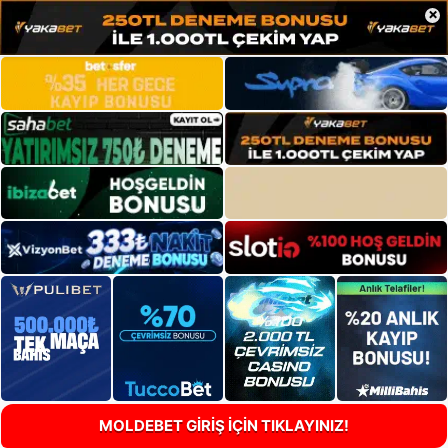
×
MOLDEBET GİRİŞ İÇİN TIKLAYINIZ!