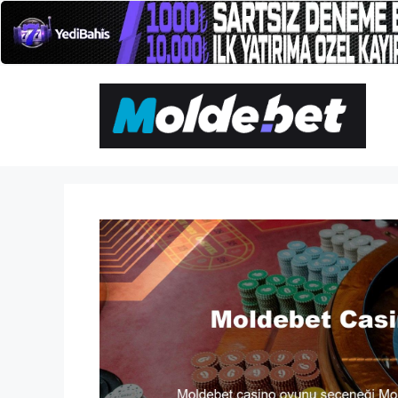
İçeriğe
atla