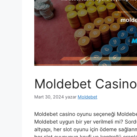
Moldebet Casino
Mart 30, 2024
yazar
Moldebet
Moldebet casino oyunu seçeneği Moldebet
Moldebet uygun bir yer verilmeli mi? Sordu
altyapı, her slot oyunu için ödeme sağlanm