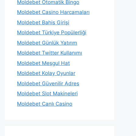
Moldebet Otomatik Bingo
Moldebet Casino Harcamaları
Moldebet Bahis Girişi
Moldebet Türkiye Popülerliği
Moldebet Günlük Yatırım
Moldebet Twitter Kullanımı
Moldebet Meşgul Hat
Moldebet Kolay Oyunlar
Moldebet Güvenilir Adres
Moldebet Slot Makineleri
Moldebet Canlı Casino