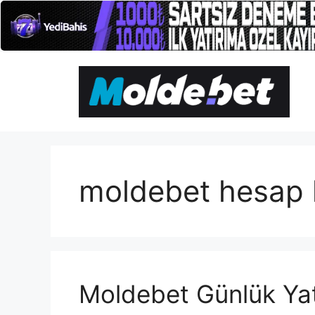
İçeriğe
atla
moldebet hesap
Moldebet Günlük Yat