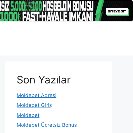
Son Yazılar
Moldebet Adresi
Moldebet Giriş
Moldebet
Moldebet Ücretsiz Bonus