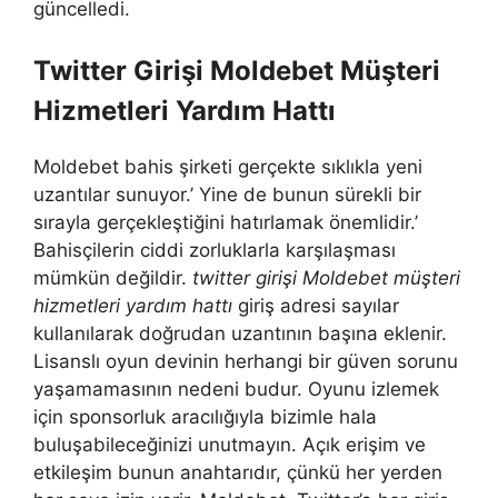
güncelledi.
Twitter Girişi Moldebet Müşteri
Hizmetleri Yardım Hattı
Moldebet bahis şirketi gerçekte sıklıkla yeni
uzantılar sunuyor.’ Yine de bunun sürekli bir
sırayla gerçekleştiğini hatırlamak önemlidir.’
Bahisçilerin ciddi zorluklarla karşılaşması
mümkün değildir.
twitter girişi Moldebet müşteri
hizmetleri yardım hattı
giriş adresi sayılar
kullanılarak doğrudan uzantının başına eklenir.
Lisanslı oyun devinin herhangi bir güven sorunu
yaşamamasının nedeni budur. Oyunu izlemek
için sponsorluk aracılığıyla bizimle hala
buluşabileceğinizi unutmayın. Açık erişim ve
etkileşim bunun anahtarıdır, çünkü her yerden