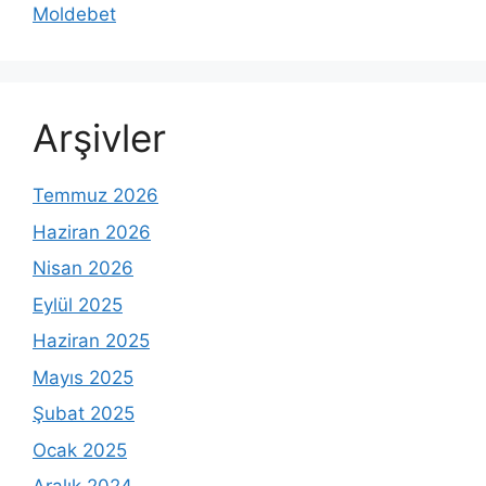
Moldebet
Arşivler
Temmuz 2026
Haziran 2026
Nisan 2026
Eylül 2025
Haziran 2025
Mayıs 2025
Şubat 2025
Ocak 2025