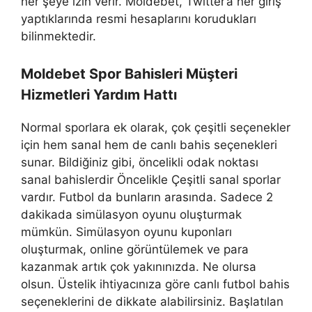
her şeye izin verir. Moldebet, Twitter’a her giriş
yaptıklarında resmi hesaplarını korudukları
bilinmektedir.
Moldebet Spor Bahisleri Müşteri
Hizmetleri Yardım Hattı
Normal sporlara ek olarak, çok çeşitli seçenekler
için hem sanal hem de canlı bahis seçenekleri
sunar. Bildiğiniz gibi, öncelikli odak noktası
sanal bahislerdir Öncelikle Çeşitli sanal sporlar
vardır. Futbol da bunların arasında. Sadece 2
dakikada simülasyon oyunu oluşturmak
mümkün. Simülasyon oyunu kuponları
oluşturmak, online görüntülemek ve para
kazanmak artık çok yakınınızda. Ne olursa
olsun. Üstelik ihtiyacınıza göre canlı futbol bahis
seçeneklerini de dikkate alabilirsiniz. Başlatılan