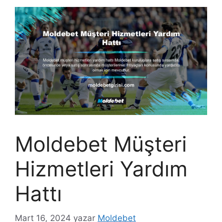
Moldebet Müşteri
Hizmetleri Yardım
Hattı
Mart 16, 2024
yazar
Moldebet