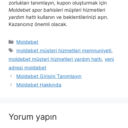
zorlukları tanımlayın, kupon oluşturmak için
Moldebet spor bahisleri müşteri hizmetleri
yardım hattı
kullanın ve beklentilerinizi aşın.
Kazancınız önemli olacak.
Kategoriler
Moldebet
Etiketler
moldebet müşteri hizmetleri memnuniyeti
,
moldebet müşteri hizmetleri yardım hattı
,
yeni
adresi moldebet
Moldebet Girişini Tanımlayın
Moldebet Hakkında
Yorum yapın