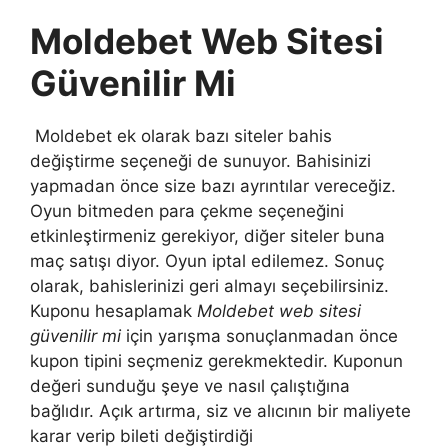
Moldebet Web Sitesi
Güvenilir Mi
Moldebet ek olarak bazı siteler bahis
değiştirme seçeneği de sunuyor. Bahisinizi
yapmadan önce size bazı ayrıntılar vereceğiz.
Oyun bitmeden para çekme seçeneğini
etkinleştirmeniz gerekiyor, diğer siteler buna
maç satışı diyor. Oyun iptal edilemez. Sonuç
olarak, bahislerinizi geri almayı seçebilirsiniz.
Kuponu hesaplamak
Moldebet web sitesi
güvenilir mi
için yarışma sonuçlanmadan önce
kupon tipini seçmeniz gerekmektedir. Kuponun
değeri sunduğu şeye ve nasıl çalıştığına
bağlıdır. Açık artırma, siz ve alıcının bir maliyete
karar verip bileti değiştirdiği