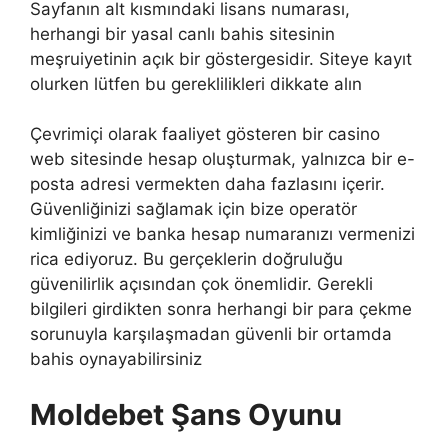
Sayfanın alt kısmındaki lisans numarası,
herhangi bir yasal canlı bahis sitesinin
meşruiyetinin açık bir göstergesidir. Siteye kayıt
olurken lütfen bu gereklilikleri dikkate alın
Çevrimiçi olarak faaliyet gösteren bir casino
web sitesinde hesap oluşturmak, yalnızca bir e-
posta adresi vermekten daha fazlasını içerir.
Güvenliğinizi sağlamak için bize operatör
kimliğinizi ve banka hesap numaranızı vermenizi
rica ediyoruz. Bu gerçeklerin doğruluğu
güvenilirlik açısından çok önemlidir. Gerekli
bilgileri girdikten sonra herhangi bir para çekme
sorunuyla karşılaşmadan güvenli bir ortamda
bahis oynayabilirsiniz
Moldebet Şans Oyunu