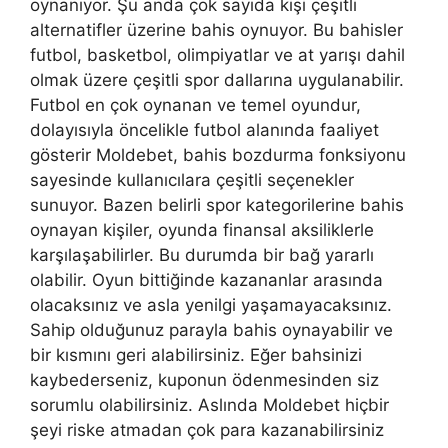
oynanıyor. Şu anda çok sayıda kişi çeşitli
alternatifler üzerine bahis oynuyor. Bu bahisler
futbol, ​​basketbol, ​​olimpiyatlar ve at yarışı dahil
olmak üzere çeşitli spor dallarına uygulanabilir.
Futbol en çok oynanan ve temel oyundur,
dolayısıyla öncelikle futbol alanında faaliyet
gösterir Moldebet, bahis bozdurma fonksiyonu
sayesinde kullanıcılara çeşitli seçenekler
sunuyor. Bazen belirli spor kategorilerine bahis
oynayan kişiler, oyunda finansal aksiliklerle
karşılaşabilirler. Bu durumda bir bağ yararlı
olabilir. Oyun bittiğinde kazananlar arasında
olacaksınız ve asla yenilgi yaşamayacaksınız.
Sahip olduğunuz parayla bahis oynayabilir ve
bir kısmını geri alabilirsiniz. Eğer bahsinizi
kaybederseniz, kuponun ödenmesinden siz
sorumlu olabilirsiniz. Aslında Moldebet hiçbir
şeyi riske atmadan çok para kazanabilirsiniz