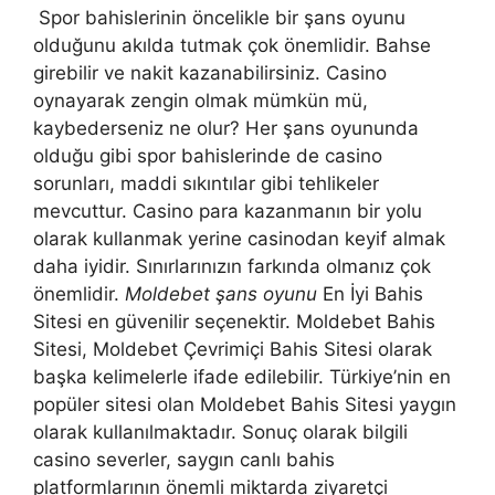
Spor bahislerinin öncelikle bir şans oyunu
olduğunu akılda tutmak çok önemlidir. Bahse
girebilir ve nakit kazanabilirsiniz. Casino
oynayarak zengin olmak mümkün mü,
kaybederseniz ne olur? Her şans oyununda
olduğu gibi spor bahislerinde de casino
sorunları, maddi sıkıntılar gibi tehlikeler
mevcuttur. Casino para kazanmanın bir yolu
olarak kullanmak yerine casinodan keyif almak
daha iyidir. Sınırlarınızın farkında olmanız çok
önemlidir.
Moldebet şans oyunu
En İyi Bahis
Sitesi en güvenilir seçenektir. Moldebet Bahis
Sitesi, Moldebet Çevrimiçi Bahis Sitesi olarak
başka kelimelerle ifade edilebilir. Türkiye’nin en
popüler sitesi olan Moldebet Bahis Sitesi yaygın
olarak kullanılmaktadır. Sonuç olarak bilgili
casino severler, saygın canlı bahis
platformlarının önemli miktarda ziyaretçi