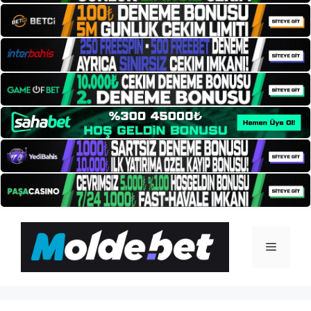
İçeriğe
atla
Menü