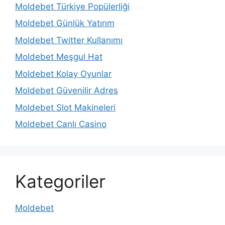
Moldebet Türkiye Popülerliği
Moldebet Günlük Yatırım
Moldebet Twitter Kullanımı
Moldebet Meşgul Hat
Moldebet Kolay Oyunlar
Moldebet Güvenilir Adres
Moldebet Slot Makineleri
Moldebet Canlı Casino
Kategoriler
Moldebet