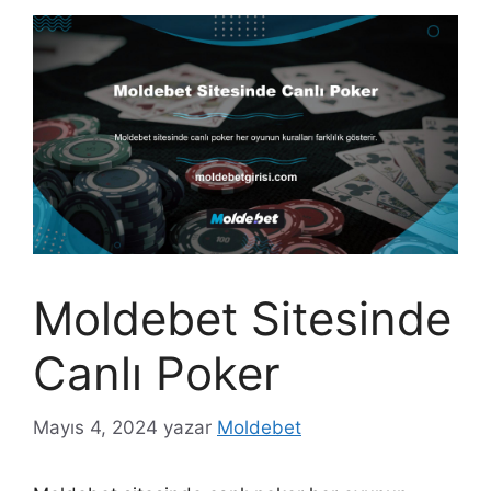
Moldebet Sitesinde
Canlı Poker
Mayıs 4, 2024
yazar
Moldebet