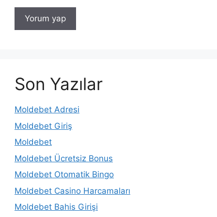
Son Yazılar
Moldebet Adresi
Moldebet Giriş
Moldebet
Moldebet Ücretsiz Bonus
Moldebet Otomatik Bingo
Moldebet Casino Harcamaları
Moldebet Bahis Girişi