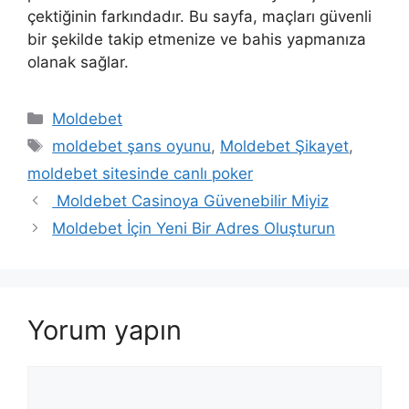
çektiğinin farkındadır. Bu sayfa, maçları güvenli
bir şekilde takip etmenize ve bahis yapmanıza
olanak sağlar.
Kategoriler
Moldebet
Etiketler
moldebet şans oyunu
,
Moldebet Şikayet
,
moldebet sitesinde canlı poker
Moldebet Casinoya Güvenebilir Miyiz
Moldebet İçin Yeni Bir Adres Oluşturun
Yorum yapın
Yorum