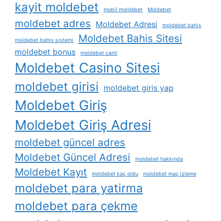
kayit moldebet
mobil moldebet
Moldebet
moldebet adres
Moldebet Adresi
moldebet bahis
Moldebet Bahis Sitesi
moldebet bahis sistemi
moldebet bonus
moldebet canli
Moldebet Casino Sitesi
moldebet girisi
moldebet giris yap
Moldebet Giriş
Moldebet Giriş Adresi
moldebet güncel adres
Moldebet Güncel Adresi
moldebet hakkında
Moldebet Kayıt
moldebet kaç oldu
moldebet maç izleme
moldebet para yatirma
moldebet para çekme