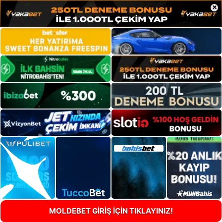
×
MOLDEBET GİRİŞ İÇİN TIKLAYINIZ!