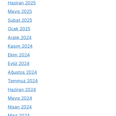
Haziran 2025
Mayıs 2025
Şubat 2025
Ocak 2025
Aralık 2024
Kasım 2024
Ekim 2024
Eylül 2024
Ağustos 2024
Temmuz 2024
Haziran 2024
Mayıs 2024
Nisan 2024
Mart 2024