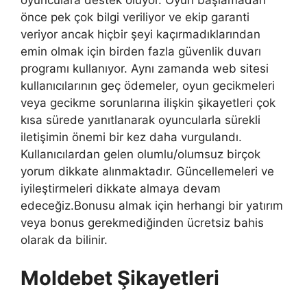
oyunculara destek oluyor. Oyun başlamadan
önce pek çok bilgi veriliyor ve ekip garanti
veriyor ancak hiçbir şeyi kaçırmadıklarından
emin olmak için birden fazla güvenlik duvarı
programı kullanıyor. Aynı zamanda web sitesi
kullanıcılarının geç ödemeler, oyun gecikmeleri
veya gecikme sorunlarına ilişkin şikayetleri çok
kısa sürede yanıtlanarak oyuncularla sürekli
iletişimin önemi bir kez daha vurgulandı.
Kullanıcılardan gelen olumlu/olumsuz birçok
yorum dikkate alınmaktadır. Güncellemeleri ve
iyileştirmeleri dikkate almaya devam
edeceğiz.Bonusu almak için herhangi bir yatırım
veya bonus gerekmediğinden ücretsiz bahis
olarak da bilinir.
Moldebet Şikayetleri