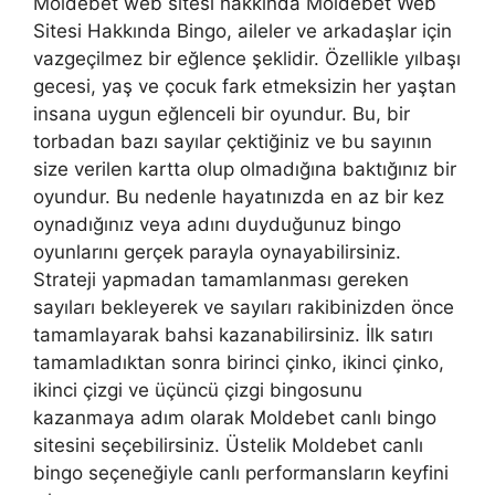
Moldebet web sitesi hakkında Moldebet Web
Sitesi Hakkında Bingo, aileler ve arkadaşlar için
vazgeçilmez bir eğlence şeklidir. Özellikle yılbaşı
gecesi, yaş ve çocuk fark etmeksizin her yaştan
insana uygun eğlenceli bir oyundur. Bu, bir
torbadan bazı sayılar çektiğiniz ve bu sayının
size verilen kartta olup olmadığına baktığınız bir
oyundur. Bu nedenle hayatınızda en az bir kez
oynadığınız veya adını duyduğunuz bingo
oyunlarını gerçek parayla oynayabilirsiniz.
Strateji yapmadan tamamlanması gereken
sayıları bekleyerek ve sayıları rakibinizden önce
tamamlayarak bahsi kazanabilirsiniz. İlk satırı
tamamladıktan sonra birinci çinko, ikinci çinko,
ikinci çizgi ve üçüncü çizgi bingosunu
kazanmaya adım olarak Moldebet canlı bingo
sitesini seçebilirsiniz. Üstelik Moldebet canlı
bingo seçeneğiyle canlı performansların keyfini