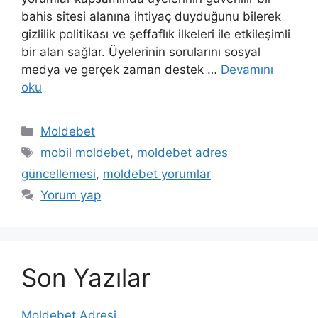
bahis sitesi alanına ihtiyaç duyduğunu bilerek
gizlilik politikası ve şeffaflık ilkeleri ile etkileşimli
bir alan sağlar. Üyelerinin sorularını sosyal
medya ve gerçek zaman destek …
Devamını
oku
Kategoriler
Moldebet
Etiketler
mobil moldebet
,
moldebet adres
güncellemesi
,
moldebet yorumlar
Yorum yap
Son Yazılar
Moldebet Adresi