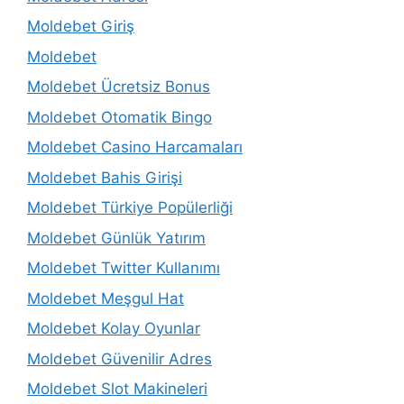
Moldebet Giriş
Moldebet
Moldebet Ücretsiz Bonus
Moldebet Otomatik Bingo
Moldebet Casino Harcamaları
Moldebet Bahis Girişi
Moldebet Türkiye Popülerliği
Moldebet Günlük Yatırım
Moldebet Twitter Kullanımı
Moldebet Meşgul Hat
Moldebet Kolay Oyunlar
Moldebet Güvenilir Adres
Moldebet Slot Makineleri