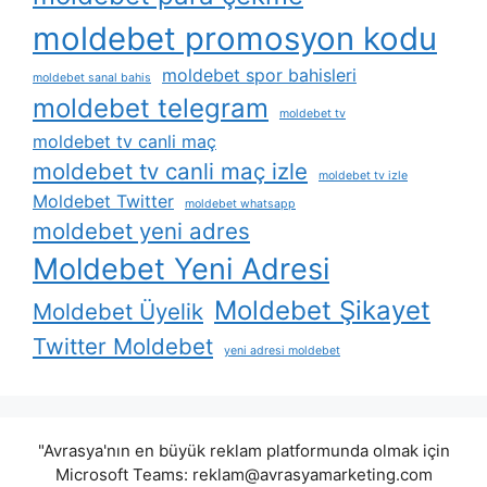
moldebet promosyon kodu
moldebet spor bahisleri
moldebet sanal bahis
moldebet telegram
moldebet tv
moldebet tv canli maç
moldebet tv canli maç izle
moldebet tv izle
Moldebet Twitter
moldebet whatsapp
moldebet yeni adres
Moldebet Yeni Adresi
Moldebet Şikayet
Moldebet Üyelik
Twitter Moldebet
yeni adresi moldebet
"Avrasya'nın en büyük reklam platformunda olmak için
Microsoft Teams:
reklam@avrasyamarketing.com