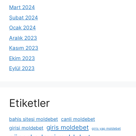
Mart 2024
Şubat 2024
Ocak 2024
Aralık 2023
Kasım 2023
Ekim 2023
Eylül 2023
Etiketler
bahis sitesi moldebet
canli moldebet
giris moldebet
girisi moldebet
giris yap moldebet