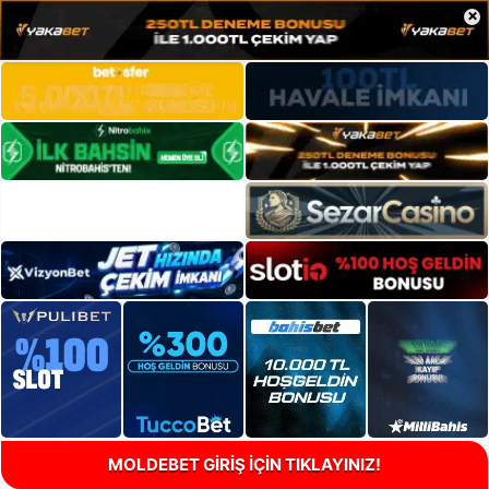
×
MOLDEBET GİRİŞ İÇİN TIKLAYINIZ!