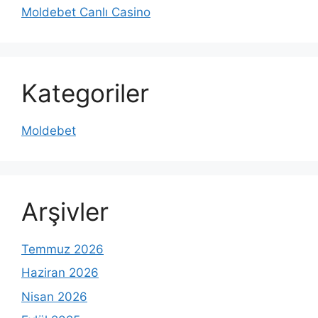
Moldebet Canlı Casino
Kategoriler
Moldebet
Arşivler
Temmuz 2026
Haziran 2026
Nisan 2026