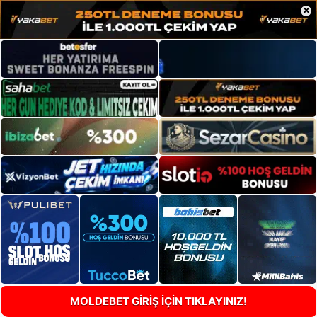
×
MOLDEBET GİRİŞ İÇİN TIKLAYINIZ!