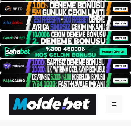
İçeriğe
atla
Menü