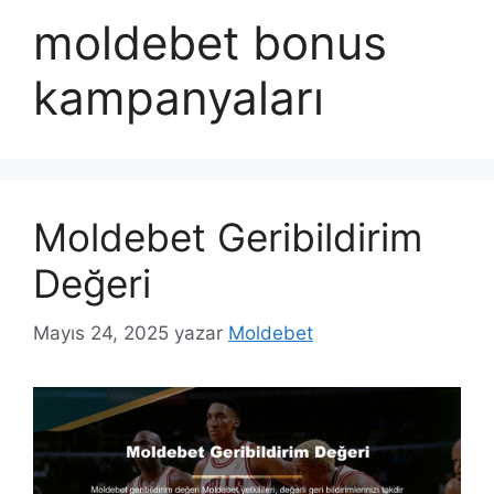
moldebet bonus
kampanyaları
Moldebet Geribildirim
Değeri
Mayıs 24, 2025
yazar
Moldebet