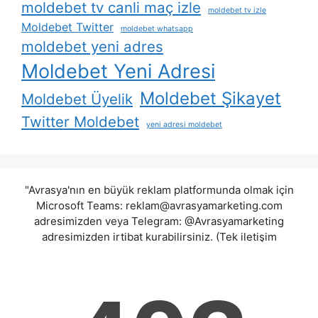
moldebet tv canli maç izle
moldebet tv izle
Moldebet Twitter
moldebet whatsapp
moldebet yeni adres
Moldebet Yeni Adresi
Moldebet Şikayet
Moldebet Üyelik
Twitter Moldebet
yeni adresi moldebet
"Avrasya'nın en büyük reklam platformunda olmak için
Microsoft Teams:
reklam@avrasyamarketing.com
adresimizden veya Telegram: @Avrasyamarketing
adresimizden irtibat kurabilirsiniz. (Tek iletişim
adreslerimiz teams / telegram ve mail adresimizdir.
Harici hiçbir iletişim adresimiz bulunmamaktadır.
Lütfen itibar etmeyiniz.) Türkiye yasalarına göre 7258
sayılı kanun uyarınca yasa dışı bahis oynamanın
cezaları mevcuttur. Şu an bulunduğunuz site hiç bir