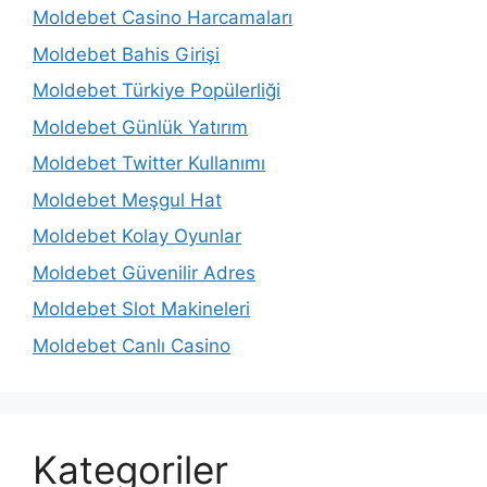
Moldebet Casino Harcamaları
Moldebet Bahis Girişi
Moldebet Türkiye Popülerliği
Moldebet Günlük Yatırım
Moldebet Twitter Kullanımı
Moldebet Meşgul Hat
Moldebet Kolay Oyunlar
Moldebet Güvenilir Adres
Moldebet Slot Makineleri
Moldebet Canlı Casino
Kategoriler