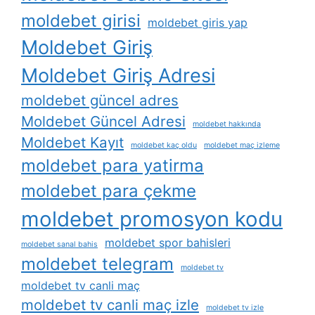
moldebet girisi
moldebet giris yap
Moldebet Giriş
Moldebet Giriş Adresi
moldebet güncel adres
Moldebet Güncel Adresi
moldebet hakkında
Moldebet Kayıt
moldebet kaç oldu
moldebet maç izleme
moldebet para yatirma
moldebet para çekme
moldebet promosyon kodu
moldebet spor bahisleri
moldebet sanal bahis
moldebet telegram
moldebet tv
moldebet tv canli maç
moldebet tv canli maç izle
moldebet tv izle