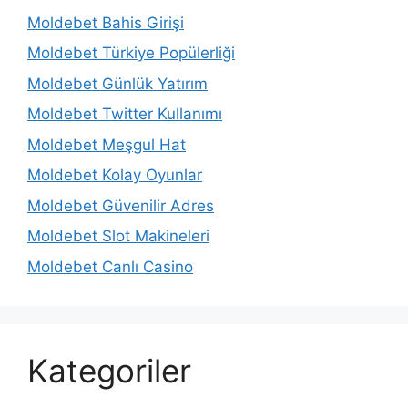
Moldebet Bahis Girişi
Moldebet Türkiye Popülerliği
Moldebet Günlük Yatırım
Moldebet Twitter Kullanımı
Moldebet Meşgul Hat
Moldebet Kolay Oyunlar
Moldebet Güvenilir Adres
Moldebet Slot Makineleri
Moldebet Canlı Casino
Kategoriler