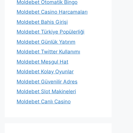
Moldebet Otomatik Bingo
Moldebet Casino Harcamaları
Moldebet Bahis Girişi
Moldebet Türkiye Popülerliği
Moldebet Günlük Yatırım
Moldebet Twitter Kullanımı
Moldebet Meşgul Hat
Moldebet Kolay Oyunlar
Moldebet Güvenilir Adres
Moldebet Slot Makineleri
Moldebet Canlı Casino