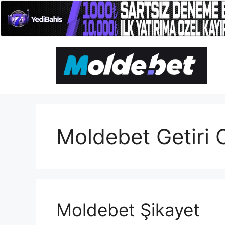
İçeriğe
atla
Moldebet Getiri 
Moldebet Şikayet