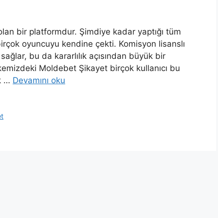
 olan bir platformdur. Şimdiye kadar yaptığı tüm
 birçok oyuncuyu kendine çekti. Komisyon lisanslı
sağlar, bu da kararlılık açısından büyük bir
lkemizdeki Moldebet Şikayet birçok kullanıcı bu
ok …
Devamını oku
t