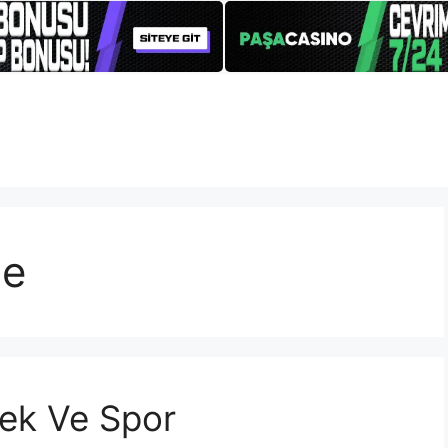
le
ek Ve Spor