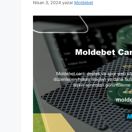
Nisan 3, 2024
yazar
Moldebet