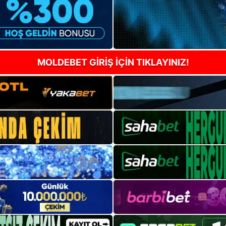
MOLDEBET GİRİŞ İÇİN TIKLAYINIZ!