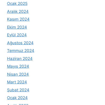
Ocak 2025
Aralık 2024
Kasım 2024
Ekim 2024
Eylül 2024
Ağustos 2024
Temmuz 2024
Haziran 2024
Mayıs 2024
Nisan 2024
Mart 2024
Şubat 2024
Ocak 2024