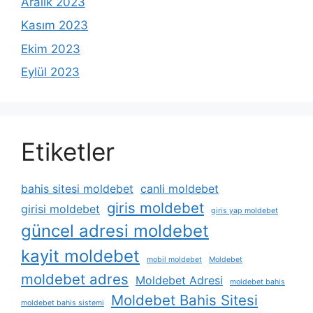
Aralık 2023
Kasım 2023
Ekim 2023
Eylül 2023
Etiketler
bahis sitesi moldebet
canli moldebet
giris moldebet
girisi moldebet
giris yap moldebet
güncel adresi moldebet
kayit moldebet
mobil moldebet
Moldebet
moldebet adres
Moldebet Adresi
moldebet bahis
Moldebet Bahis Sitesi
moldebet bahis sistemi