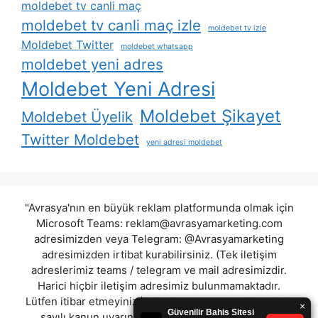
moldebet tv canli maç
moldebet tv canli maç izle
moldebet tv izle
Moldebet Twitter
moldebet whatsapp
moldebet yeni adres
Moldebet Yeni Adresi
Moldebet Şikayet
Moldebet Üyelik
Twitter Moldebet
yeni adresi moldebet
"Avrasya'nın en büyük reklam platformunda olmak için
Microsoft Teams:
reklam@avrasyamarketing.com
adresimizden veya Telegram: @Avrasyamarketing
adresimizden irtibat kurabilirsiniz. (Tek iletişim
adreslerimiz teams / telegram ve mail adresimizdir.
Harici hiçbir iletişim adresimiz bulunmamaktadır.
Lütfen itibar etmeyiniz.) Türkiye yasalarına göre 7258
sayılı kanun uyarınca yasa dışı bahis oynamanın