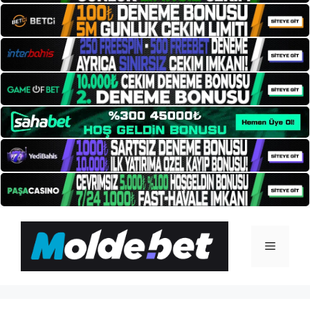
İçeriğe
atla
Menü