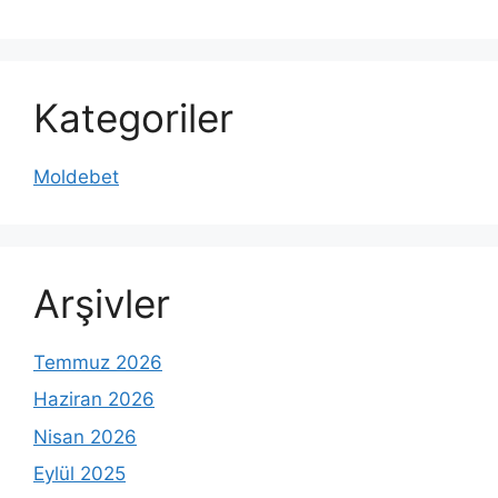
Kategoriler
Moldebet
Arşivler
Temmuz 2026
Haziran 2026
Nisan 2026
Eylül 2025