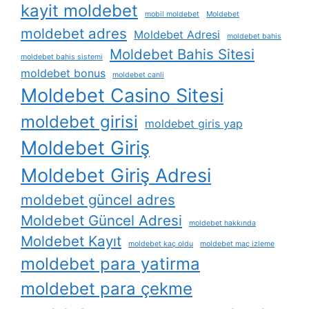
kayit moldebet
mobil moldebet
Moldebet
moldebet adres
Moldebet Adresi
moldebet bahis
Moldebet Bahis Sitesi
moldebet bahis sistemi
moldebet bonus
moldebet canli
Moldebet Casino Sitesi
moldebet girisi
moldebet giris yap
Moldebet Giriş
Moldebet Giriş Adresi
moldebet güncel adres
Moldebet Güncel Adresi
moldebet hakkında
Moldebet Kayıt
moldebet kaç oldu
moldebet maç izleme
moldebet para yatirma
moldebet para çekme