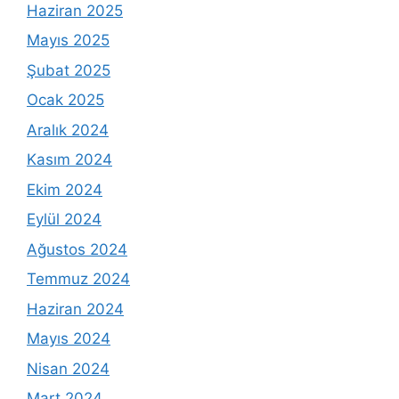
Haziran 2025
Mayıs 2025
Şubat 2025
Ocak 2025
Aralık 2024
Kasım 2024
Ekim 2024
Eylül 2024
Ağustos 2024
Temmuz 2024
Haziran 2024
Mayıs 2024
Nisan 2024
Mart 2024