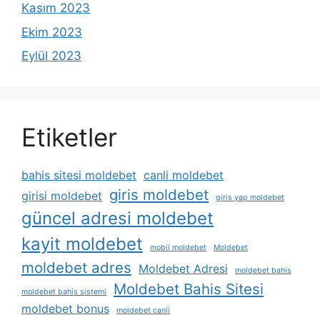
Kasım 2023
Ekim 2023
Eylül 2023
Etiketler
bahis sitesi moldebet
canli moldebet
giris moldebet
girisi moldebet
giris yap moldebet
güncel adresi moldebet
kayit moldebet
mobil moldebet
Moldebet
moldebet adres
Moldebet Adresi
moldebet bahis
Moldebet Bahis Sitesi
moldebet bahis sistemi
moldebet bonus
moldebet canli