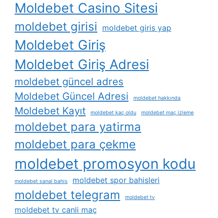
Moldebet Casino Sitesi
moldebet girisi
moldebet giris yap
Moldebet Giriş
Moldebet Giriş Adresi
moldebet güncel adres
Moldebet Güncel Adresi
moldebet hakkında
Moldebet Kayıt
moldebet kaç oldu
moldebet maç izleme
moldebet para yatirma
moldebet para çekme
moldebet promosyon kodu
moldebet spor bahisleri
moldebet sanal bahis
moldebet telegram
moldebet tv
moldebet tv canli maç