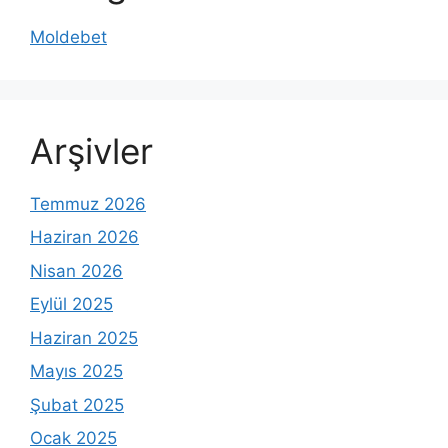
Moldebet
Arşivler
Temmuz 2026
Haziran 2026
Nisan 2026
Eylül 2025
Haziran 2025
Mayıs 2025
Şubat 2025
Ocak 2025