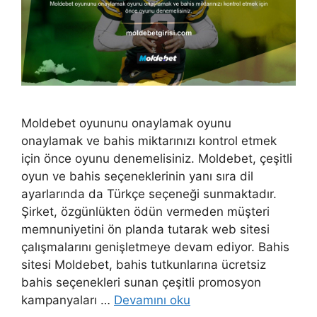
Moldebet oyununu onaylamak oyunu
onaylamak ve bahis miktarınızı kontrol etmek
için önce oyunu denemelisiniz. Moldebet, çeşitli
oyun ve bahis seçeneklerinin yanı sıra dil
ayarlarında da Türkçe seçeneği sunmaktadır.
Şirket, özgünlükten ödün vermeden müşteri
memnuniyetini ön planda tutarak web sitesi
çalışmalarını genişletmeye devam ediyor. Bahis
sitesi Moldebet, bahis tutkunlarına ücretsiz
bahis seçenekleri sunan çeşitli promosyon
kampanyaları …
Devamını oku