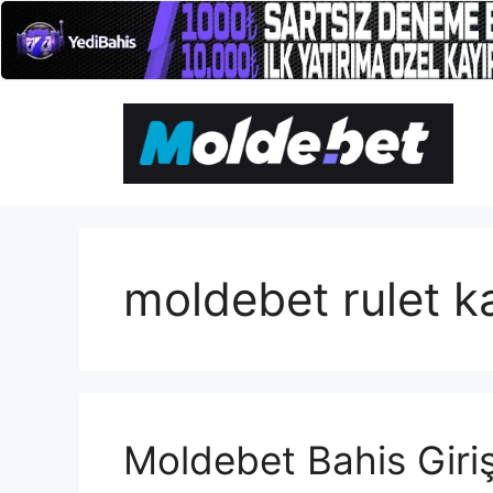
İçeriğe
atla
moldebet rulet k
Moldebet Bahis Giriş