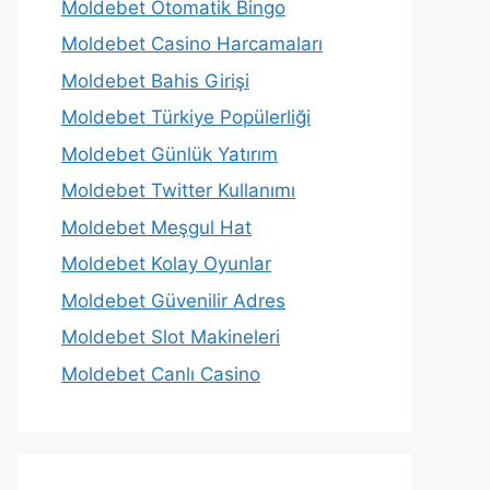
Moldebet Otomatik Bingo
Moldebet Casino Harcamaları
Moldebet Bahis Girişi
Moldebet Türkiye Popülerliği
Moldebet Günlük Yatırım
Moldebet Twitter Kullanımı
Moldebet Meşgul Hat
Moldebet Kolay Oyunlar
Moldebet Güvenilir Adres
Moldebet Slot Makineleri
Moldebet Canlı Casino