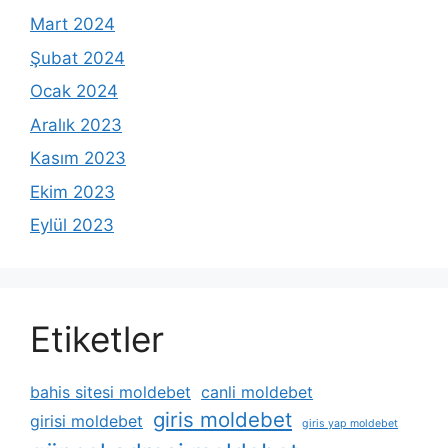
Mart 2024
Şubat 2024
Ocak 2024
Aralık 2023
Kasım 2023
Ekim 2023
Eylül 2023
Etiketler
bahis sitesi moldebet
canli moldebet
giris moldebet
girisi moldebet
giris yap moldebet