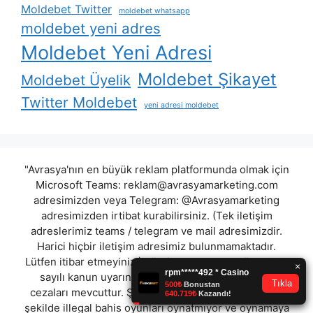
Moldebet Twitter
moldebet whatsapp
moldebet yeni adres
Moldebet Yeni Adresi
Moldebet Şikayet
Moldebet Üyelik
Twitter Moldebet
yeni adresi moldebet
"Avrasya'nın en büyük reklam platformunda olmak için
Microsoft Teams:
reklam@avrasyamarketing.com
adresimizden veya Telegram: @Avrasyamarketing
adresimizden irtibat kurabilirsiniz. (Tek iletişim
adreslerimiz teams / telegram ve mail adresimizdir.
Harici hiçbir iletişim adresimiz bulunmamaktadır.
Lütfen itibar etmeyiniz.) Türkiye yasalarına göre 7258
sayılı kanun uyarınca yasa dışı bahis oynamanın
cezaları mevcuttur. Şu an bulunduğunuz site hiç bir
şekilde illegal bahis oyunları oynatmıyor ve oynamaya