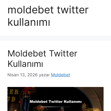
moldebet twitter
kullanımı
Moldebet Twitter
Kullanımı
Nisan 13, 2026
yazar
Moldebet