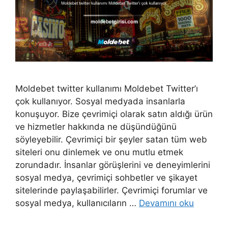
Moldebet twitter kullanımı Moldebet Twitter’ı
çok kullanıyor. Sosyal medyada insanlarla
konuşuyor. Bize çevrimiçi olarak satın aldığı ürün
ve hizmetler hakkında ne düşündüğünü
söyleyebilir. Çevrimiçi bir şeyler satan tüm web
siteleri onu dinlemek ve onu mutlu etmek
zorundadır. İnsanlar görüşlerini ve deneyimlerini
sosyal medya, çevrimiçi sohbetler ve şikayet
sitelerinde paylaşabilirler. Çevrimiçi forumlar ve
sosyal medya, kullanıcıların …
Devamını oku