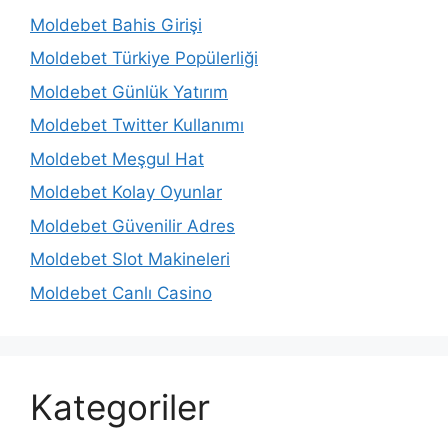
Moldebet Bahis Girişi
Moldebet Türkiye Popülerliği
Moldebet Günlük Yatırım
Moldebet Twitter Kullanımı
Moldebet Meşgul Hat
Moldebet Kolay Oyunlar
Moldebet Güvenilir Adres
Moldebet Slot Makineleri
Moldebet Canlı Casino
Kategoriler