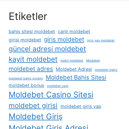
Etiketler
bahis sitesi moldebet
canli moldebet
giris moldebet
girisi moldebet
giris yap moldebet
güncel adresi moldebet
kayit moldebet
mobil moldebet
Moldebet
moldebet adres
Moldebet Adresi
moldebet bahis
Moldebet Bahis Sitesi
moldebet bahis sistemi
moldebet bonus
moldebet canli
Moldebet Casino Sitesi
moldebet girisi
moldebet giris yap
Moldebet Giriş
Moldebet Giriş Adresi