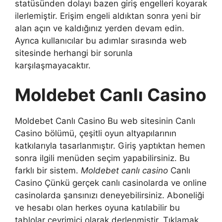
statüsünden dolayı bazen giriş engelleri koyarak
ilerlemiştir. Erişim engeli aldıktan sonra yeni bir
alan açın ve kaldığınız yerden devam edin.
Ayrıca kullanıcılar bu adımlar sırasında web
sitesinde herhangi bir sorunla
karşılaşmayacaktır.
Moldebet Canlı Casino
Moldebet Canlı Casino Bu web sitesinin Canlı
Casino bölümü, çeşitli oyun altyapılarının
katkılarıyla tasarlanmıştır. Giriş yaptıktan hemen
sonra ilgili menüden seçim yapabilirsiniz. Bu
farklı bir sistem.
Moldebet canlı casino
Canlı
Casino Çünkü gerçek canlı casinolarda ve online
casinolarda şansınızı deneyebilirsiniz. Aboneliği
ve hesabı olan herkes oyuna katılabilir bu
tablolar çevrimiçi olarak derlenmiştir. Tıklamak