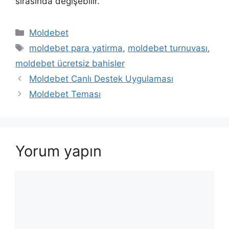
sırasında değişebilir.
Kategoriler
Moldebet
Etiketler
moldebet para yatirma
,
moldebet turnuvası
,
moldebet ücretsiz bahisler
Moldebet Canlı Destek Uygulaması
Moldebet Teması
Yorum yapın
Yorum