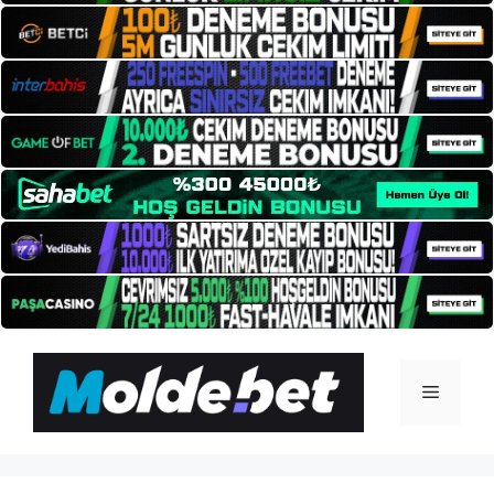
İçeriğe
atla
Menü