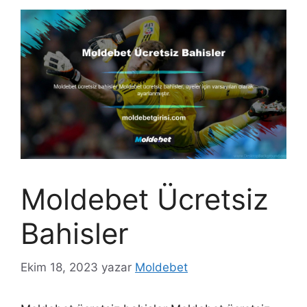
Moldebet Ücretsiz
Bahisler
Ekim 18, 2023
yazar
Moldebet