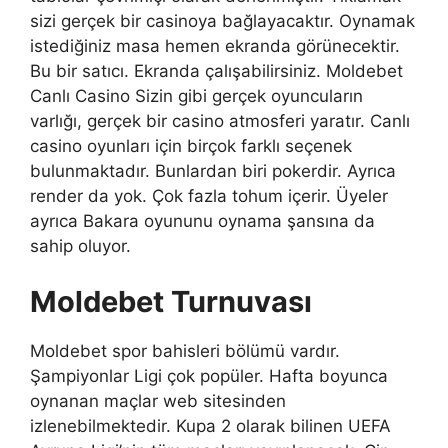
sizi gerçek bir casinoya bağlayacaktır. Oynamak
istediğiniz masa hemen ekranda görünecektir.
Bu bir satıcı. Ekranda çalışabilirsiniz. Moldebet
Canlı Casino Sizin gibi gerçek oyuncuların
varlığı, gerçek bir casino atmosferi yaratır. Canlı
casino oyunları için birçok farklı seçenek
bulunmaktadır. Bunlardan biri pokerdir. Ayrıca
render da yok. Çok fazla tohum içerir. Üyeler
ayrıca Bakara oyununu oynama şansına da
sahip oluyor.
Moldebet Turnuvası
Moldebet spor bahisleri bölümü vardır.
Şampiyonlar Ligi çok popüler. Hafta boyunca
oynanan maçlar web sitesinden
izlenebilmektedir. Kupa 2 olarak bilinen UEFA