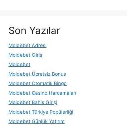
Son Yazılar
Moldebet Adresi
Moldebet Giriş
Moldebet
Moldebet Ücretsiz Bonus
Moldebet Otomatik Bingo
Moldebet Casino Harcamaları
Moldebet Bahis Girişi
Moldebet Türkiye Popülerliği
Moldebet Günlük Yatırım