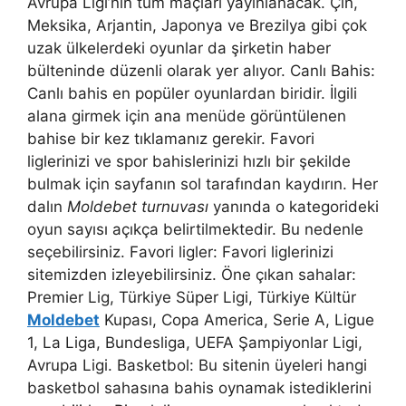
Avrupa Ligi’nin tüm maçları yayınlanacak. Çin,
Meksika, Arjantin, Japonya ve Brezilya gibi çok
uzak ülkelerdeki oyunlar da şirketin haber
bülteninde düzenli olarak yer alıyor. Canlı Bahis:
Canlı bahis en popüler oyunlardan biridir. İlgili
alana girmek için ana menüde görüntülenen
bahise bir kez tıklamanız gerekir. Favori
liglerinizi ve spor bahislerinizi hızlı bir şekilde
bulmak için sayfanın sol tarafından kaydırın. Her
dalın
Moldebet turnuvası
yanında o kategorideki
oyun sayısı açıkça belirtilmektedir. Bu nedenle
seçebilirsiniz. Favori ligler: Favori liglerinizi
sitemizden izleyebilirsiniz. Öne çıkan sahalar:
Premier Lig, Türkiye Süper Ligi, Türkiye Kültür
Moldebet
Kupası, Copa America, Serie A, Ligue
1, La Liga, Bundesliga, UEFA Şampiyonlar Ligi,
Avrupa Ligi. Basketbol: Bu sitenin üyeleri hangi
basketbol sahasına bahis oynamak istediklerini