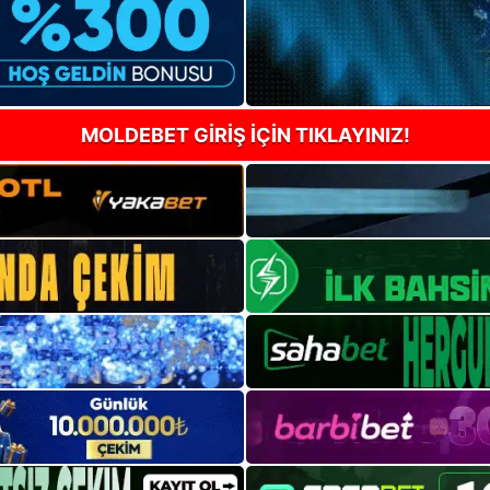
MOLDEBET GİRİŞ İÇİN TIKLAYINIZ!