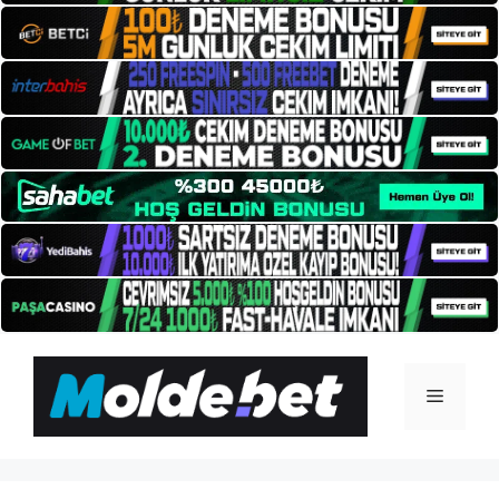
İçeriğe
atla
Menü