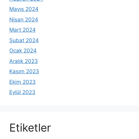
Mayıs 2024
Nisan 2024
Mart 2024
Şubat 2024
Ocak 2024
Aralık 2023
Kasım 2023
Ekim 2023
Eylül 2023
Etiketler