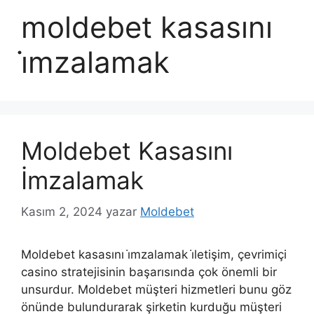
moldebet kasasını
i̇mzalamak
Moldebet Kasasını
İmzalamak
Kasım 2, 2024
yazar
Moldebet
Moldebet kasasını i̇mzalamak i̇letişim, çevrimiçi
casino stratejisinin başarısında çok önemli bir
unsurdur. Moldebet müşteri hizmetleri bunu göz
önünde bulundurarak şirketin kurduğu müşteri