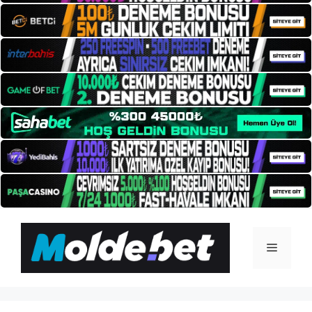
İçeriğe
atla
Menü