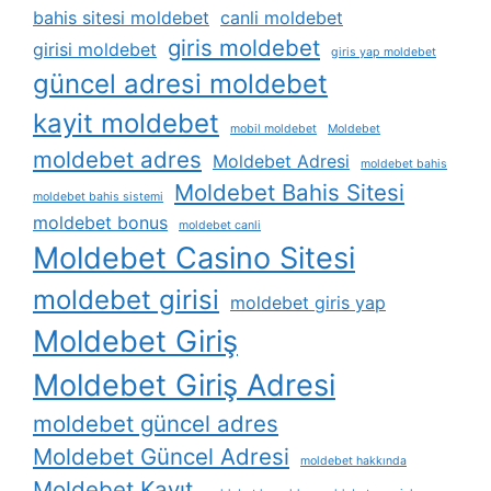
bahis sitesi moldebet
canli moldebet
giris moldebet
girisi moldebet
giris yap moldebet
güncel adresi moldebet
kayit moldebet
mobil moldebet
Moldebet
moldebet adres
Moldebet Adresi
moldebet bahis
Moldebet Bahis Sitesi
moldebet bahis sistemi
moldebet bonus
moldebet canli
Moldebet Casino Sitesi
moldebet girisi
moldebet giris yap
Moldebet Giriş
Moldebet Giriş Adresi
moldebet güncel adres
Moldebet Güncel Adresi
moldebet hakkında
Moldebet Kayıt