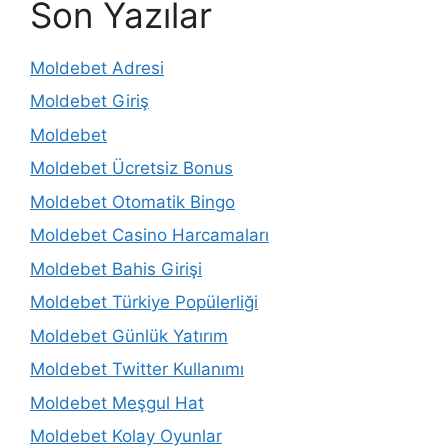
Son Yazılar
Moldebet Adresi
Moldebet Giriş
Moldebet
Moldebet Ücretsiz Bonus
Moldebet Otomatik Bingo
Moldebet Casino Harcamaları
Moldebet Bahis Girişi
Moldebet Türkiye Popülerliği
Moldebet Günlük Yatırım
Moldebet Twitter Kullanımı
Moldebet Meşgul Hat
Moldebet Kolay Oyunlar